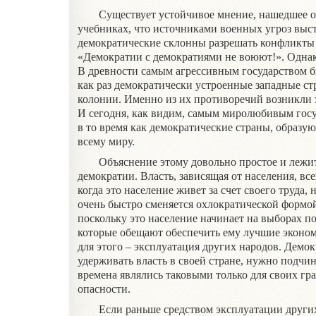
Существует устойчивое мнение, нашедшее от
учебниках, что источниками военных угроз выс
демократические склонны разрешать конфликты 
«Демократии с демократиями не воюют!». Однак
В древности самым агрессивным государством б
как раз демократически устроенные западные ст
колонии. Именно из их противоречий возникли 
И сегодня, как видим, самым миролюбивым госу
в то время как демократические страны, образ
всему миру.
Объяснение этому довольно простое и лежи
демократии. Власть, зависящая от населения, все
когда это население живет за счет своего труда,
очень быстро сменяется охлократической формо
поскольку это население начинает на выборах п
которые обещают обеспечить ему лучшие эконом
для этого – эксплуатация других народов. Демо
удерживать власть в своей стране, нужно подчи
времена являлись таковыми только для своих гра
опасности.
Если раньше средством эксплуатации других