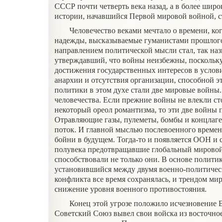
СССР почти четверть века назад, а в более шир
истории, начавшийся Первой мировой войной, ст
Человечество веками мечтало о времени, ког
надежды, высказываемые гуманистами прошлого
направлением политической мысли стал, так на
утверждавший, что войны неизбежны, поскольк
достижения государственных интересов в услов
анархии и отсутствия организации, способной э
политики в этом духе стали две мировые войны
человечества. Если прежние войны не влекли ст
некоторый ореол романтизма, то эти две войны 
Отравляющие газы, пулеметы, бомбы и концлаге
поток. И главной мыслью послевоенного време
бойни в будущем. Тогда-то и появляется ООН и 
полувека предотвращавшие глобальный мировой
способствовали не только они. В основе полити
установившийся между двумя военно-политичес
конфликта все время сохранялась, и трендом ми
снижение уровня военного противостояния.
Конец этой угрозе положило исчезновение 
Советский Союз вывел свои войска из восточно