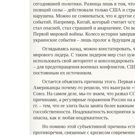
сегодняшней политики. Разница лишь в том, что
позиций силы – действовали только США и стр
нарушена. Можно не сомневаться, что и другие 
событий. Например, Китай, который считает ос
стал опасней, стал страшней и анархичнее. Он в
Первой мировой войны. Колесо истории заверши
украинские события – лишь пролог к будущим д
Оглядываясь назад, можно констатировать,
мирового лидера. С таким лидером мир стал хуже
использовать свой авторитет и консолидировать
– для предотвращения военных конфликтов, США
постоянным их источником.
Остается объяснить причины этого. Первая 
Американцы почему-то решили, что выиграли «
Союз. На самом деле, мы-то знаем, что развал
причинами, а регулярные поражения России на 
гг. – тем, что ее элита была занята более важны
госсобственности. Неадекватность восприятия
опасна, как и любая неадекватность.
Но помимо этой субъективной причины есть
противоречия, связанные с кризисом современн