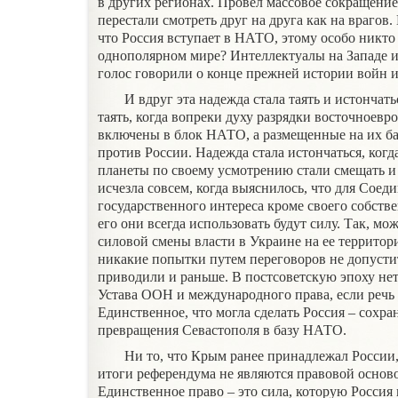
в других регионах. Провел массовое сокращени
перестали смотреть друг на друга как на врагов. 
что Россия вступает в НАТО, этому особо никто 
однополярном мире? Интеллектуалы на Западе и
голос говорили о конце прежней истории войн и
И вдруг эта надежда стала таять и истончать
таять, когда вопреки духу разрядки восточноевр
включены в блок НАТО, а размещенные на их б
против России. Надежда стала истончаться, ког
планеты по своему усмотрению стали смещать и 
исчезла совсем, когда выяснилось, что для Сое
государственного интереса кроме своего собстве
его они всегда использовать будут силу. Так, мо
силовой смены власти в Украине на ее территор
никакие попытки путем переговоров не допустит
приводили и раньше. В постсоветскую эпоху н
Устава ООН и международного права, если речь
Единственное, что могла сделать Россия – сохр
превращения Севастополя в базу НАТО.
Ни то, что Крым ранее принадлежал России,
итоги референдума не являются правовой основ
Единственное право – это сила, которую Россия 