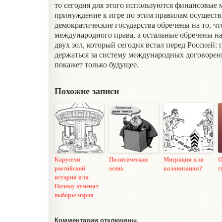
то сегодня для этого используются финансовые 
принуждение к игре по этим правилам осуществл
демократические государства обречены на то, ч
международного права, а остальные обречены на
двух зол, который сегодня встал перед Россией:
держаться за систему международных договоренн
покажет только будущее.
Похожие записи
Карусели
Политическая
Миграция или
О
российской
осень
колонизация?
г
истории или
Почему отменят
выборы мэров
Комментарии отключены.