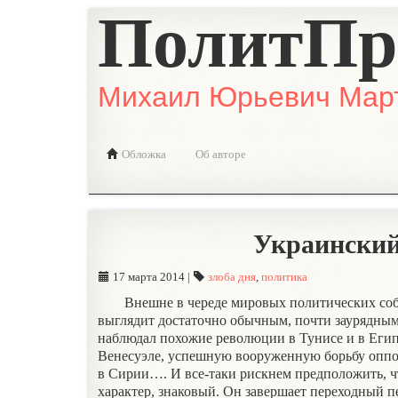
ПолитПр
Михаил Юрьевич Мар
Обложка
Об авторе
Украинский
17 марта 2014 |
злоба дня
,
политика
Внешне в череде мировых политических соб
выглядит достаточно обычным, почти заурядным
наблюдал похожие революции в Тунисе и в Егип
Венесуэле, успешную вооруженную борьбу оппо
в Сирии…. И все-таки рискнем предположить, ч
характер, знаковый. Он завершает переходный п